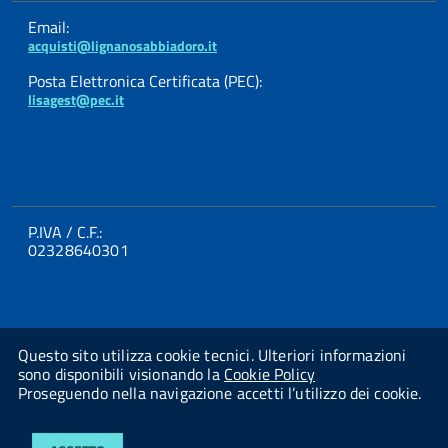
Email:
acquisti@lignanosabbiadoro.it
Posta Elettronica Certificata (PEC):
lisagest@pec.it
P.IVA / C.F.:
02328640301
Questo sito utilizza cookie tecnici. Ulteriori informazioni
sono disponibili visionando la
Cookie Policy
Proseguendo nella navigazione accetti l’utilizzo dei cookie.
Powered By
Studio AMICA Srl