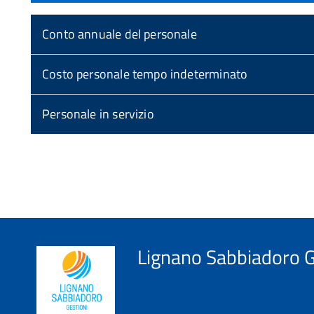
Conto annuale del personale
Costo personale tempo indeterminato
Personale in servizio
torna
all'inizio
del
contenuto
Lignano Sabbiadoro G